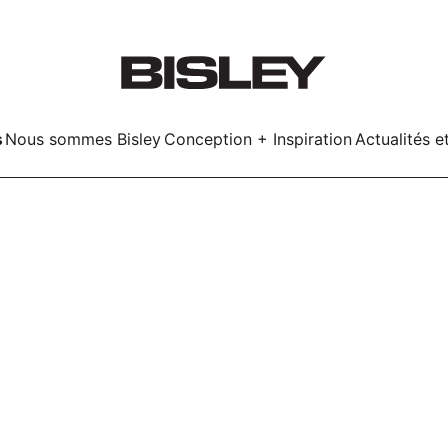
s
Nous sommes Bisley
Conception + Inspiration
Actualités e
Smart
LockerWall
Deco
LockerWall
kers