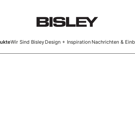
ukte
Wir Sind Bisley
Design + Inspiration
Nachrichten & Einb
BeSmart
LockerWall
Deco
Primary⁺
Lockers